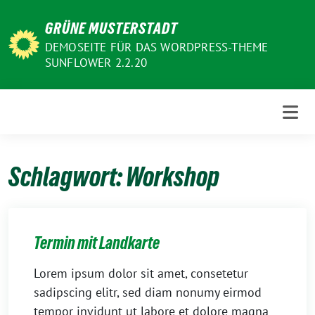
Weiter
GRÜNE MUSTERSTADT
zum
Inhalt
DEMOSEITE FÜR DAS WORDPRESS-THEME
SUNFLOWER 2.2.20
Schlagwort:
Workshop
Termin mit Landkarte
Lorem ipsum dolor sit amet, consetetur
sadipscing elitr, sed diam nonumy eirmod
tempor invidunt ut labore et dolore magna