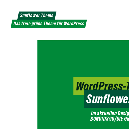
Weiter
zum
Sunflower Theme
Inhalt
Das freie grüne Theme für WordPress
WordPress-
Sunflowe
Im aktuellen Desi
BÜNDNIS 90/DIE G
Version
3.