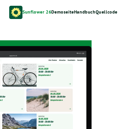
Sunflower 26
Demoseite
Handbuch
Quellcode