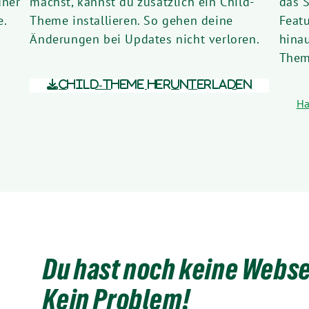
üner
machst, kannst du zusätzlich ein Child-
das 
e.
Theme installieren. So gehen deine
Feat
Änderungen bei Updates nicht verloren.
hina
Them
Child-Theme herunterladen
Ha
Du hast noch keine Webse
Kein Problem!