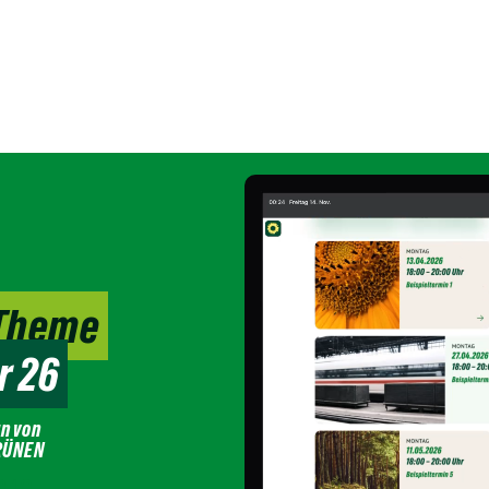
Theme
r 26
gn von
RÜNEN
0.10