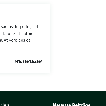
sadipscing elitr, sed
 labore et dolore
. At vero eos et
WEITERLESEN
rien
Neueste Beiträge