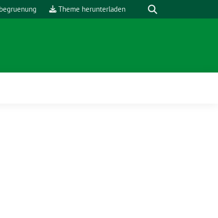
Suche
begruenung
Theme herunterladen