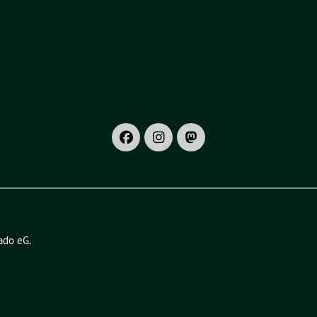
ado eG
.