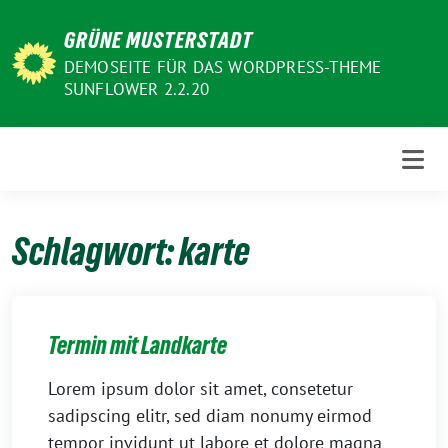
Weiter
GRÜNE MUSTERSTADT
zum
Inhalt
DEMOSEITE FÜR DAS WORDPRESS-THEME
SUNFLOWER 2.2.20
Schlagwort:
karte
Termin mit Landkarte
Lorem ipsum dolor sit amet, consetetur
sadipscing elitr, sed diam nonumy eirmod
tempor invidunt ut labore et dolore magna