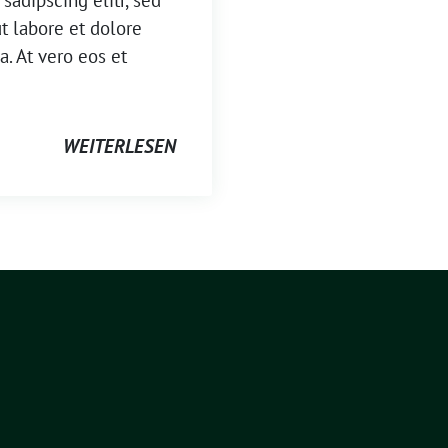
sadipscing elitr, sed
 labore et dolore
. At vero eos et
WEITERLESEN