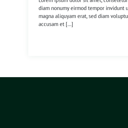
Lorem ipsum dolor sit amet, consetetur 
diam nonumy eirmod tempor invidunt ut
magna aliquyam erat, sed diam voluptua
accusam et […]