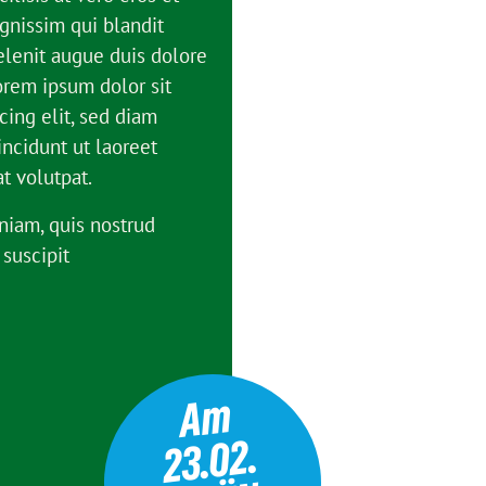
gnissim qui blandit
elenit augue duis dolore
Lorem ipsum dolor sit
cing elit, sed diam
cidunt ut laoreet
t volutpat.
niam, quis nostrud
 suscipit
A
m
2
3.
0
G
R
Ü
w
ä
hl
e
2.