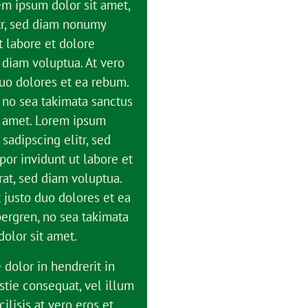
em ipsum dolor sit amet,
tr, sed diam nonumy
 labore et dolore
 diam voluptua. At vero
uo dolores et ea rebum.
, no sea takimata sanctus
t amet. Lorem ipsum
 sadipscing elitr, sed
r invidunt ut labore et
at, sed diam voluptua.
 justo duo dolores et ea
bergren, no sea takimata
olor sit amet.
 dolor in hendrerit in
stie consequat, vel illum
ilisis at vero eros et