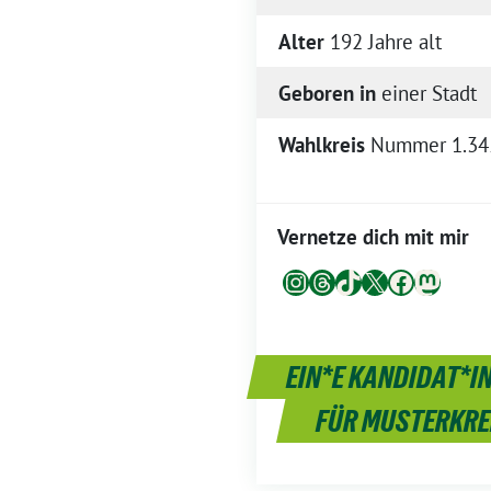
Alter
192 Jahre alt
Geboren in
einer Stadt
Wahlkreis
Nummer 1.34
Vernetze dich mit mir
Instagram
Threads
TikTok
X
Facebook
Mastodon
EIN*E KANDIDAT*IN
FÜR MUSTERKRE