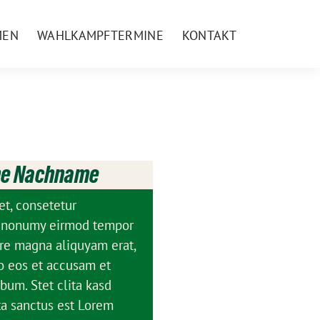
MEN
WAHLKAMPFTERMINE
KONTAKT
me Nachname
et, consetetur
am nonumy eirmod tempor
ore magna aliquyam erat,
o eos et accusam et
bum. Stet clita kasd
ta sanctus est Lorem