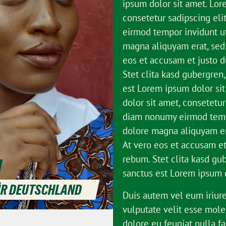
ipsum dolor sit amet. Lor
consetetur sadipscing eli
eirmod tempor invidunt ut
magna aliquyam erat, sed
eos et accusam et justo d
Stet clita kasd gubergren
est Lorem ipsum dolor si
dolor sit amet, consetetur
diam nonumy eirmod tempo
dolore magna aliquyam er
At vero eos et accusam et
rebum. Stet clita kasd gu
sanctus est Lorem ipsum d
ÜR DEUTSCHLAND
Duis autem vel eum iriure
vulputate velit esse mole
dolore eu feugiat nulla fac