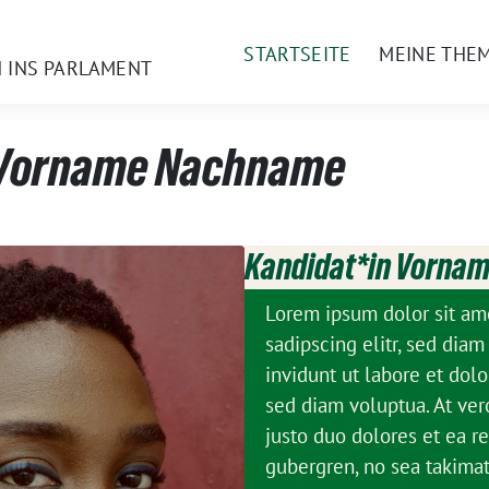
STARTSEITE
MEINE THE
N INS PARLAMENT
 Vorname Nachname
Kandidat*in Vorna
Lorem ipsum dolor sit am
sadipscing elitr, sed di
invidunt ut labore et dol
sed diam voluptua. At ver
justo duo dolores et ea re
gubergren, no sea takima