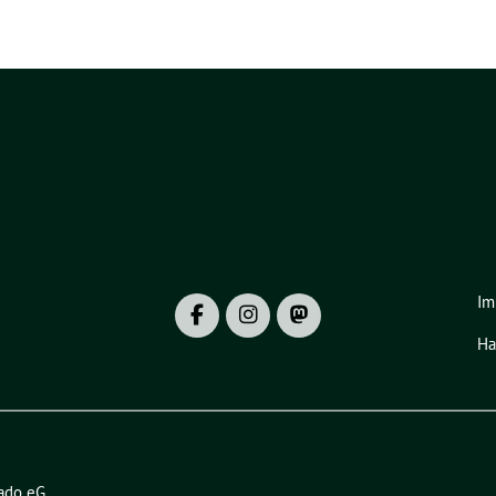
Im
Ha
ado eG
.