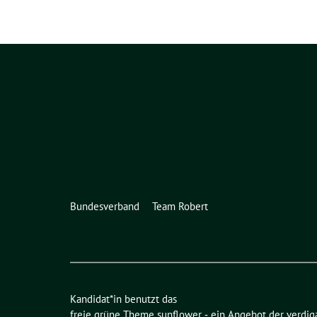
Bundesverband
Team Robert
Kandidat*in benutzt das
freie grüne Theme
sunflower
‐ ein Angebot der
verdig